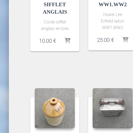
SIFFLET
WW1.WW2
ANGLAIS
Huilier Lee
Enfield laiton
Corde sifflet
WW1.WW2
anglais en toile
25.00
€
10.00
€