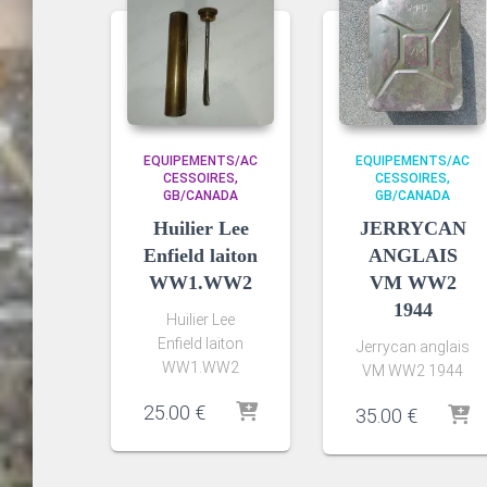
EQUIPEMENTS/AC
EQUIPEMENTS/AC
CESSOIRES
CESSOIRES
GB/CANADA
GB/CANADA
Huilier Lee
JERRYCAN
Enfield laiton
ANGLAIS
WW1.WW2
VM WW2
1944
Huilier Lee
Enfield laiton
Jerrycan anglais
WW1.WW2
VM WW2 1944
25.00
€
35.00
€