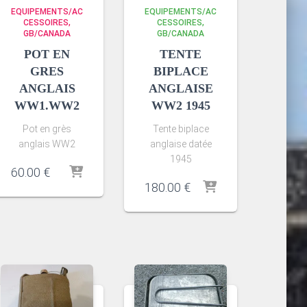
EQUIPEMENTS/AC
EQUIPEMENTS/AC
CESSOIRES
CESSOIRES
GB/CANADA
GB/CANADA
POT EN
TENTE
GRES
BIPLACE
ANGLAIS
ANGLAISE
WW1.WW2
WW2 1945
Pot en grès
Tente biplace
anglais WW2
anglaise datée
1945
60.00
€
180.00
€