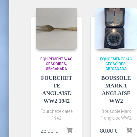
du
plus
récent
au
plus
ancien
EQUIPEMENTS/AC
EQUIPEMENTS/AC
CESSOIRES
CESSOIRES
GB/CANADA
GB/CANADA
FOURCHET
BOUSSOLE
TE
MARK 1
ANGLAISE
ANGLAISE
WW2 1942
WW2
Fourchette datée
Boussole Mark
1942
1 anglaise WW2
25.00
€
80.00
€