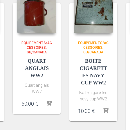
EQUIPEMENTS/AC
EQUIPEMENTS/AC
CESSOIRES
CESSOIRES
GB/CANADA
GB/CANADA
QUART
BOITE
ANGLAIS
CIGARETT
WW2
ES NAVY
CUP WW2
Quart anglais
WW2
Boite cigarettes
navy cup WW2
60.00
€
10.00
€