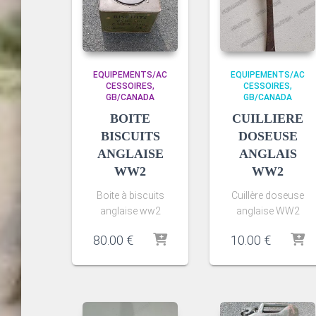
EQUIPEMENTS/AC
EQUIPEMENTS/AC
CESSOIRES
CESSOIRES
GB/CANADA
GB/CANADA
BOITE
CUILLIERE
BISCUITS
DOSEUSE
ANGLAISE
ANGLAIS
WW2
WW2
Boite à biscuits
Cuillère doseuse
anglaise ww2
anglaise WW2
80.00
€
10.00
€