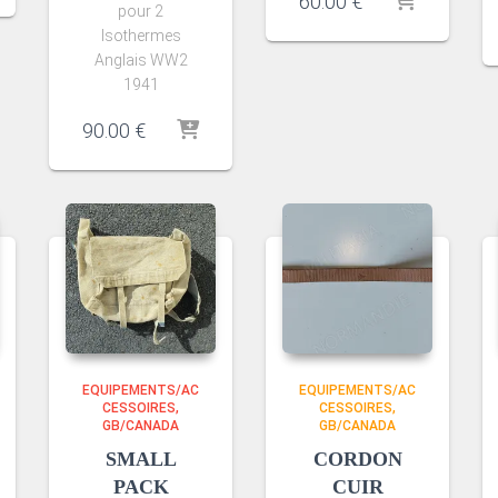
60.00
€
pour 2
Isothermes
Anglais WW2
1941
90.00
€
EQUIPEMENTS/AC
EQUIPEMENTS/AC
CESSOIRES
CESSOIRES
GB/CANADA
GB/CANADA
SMALL
CORDON
PACK
CUIR