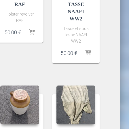
RAF
TASSE
NAAFI
Holster revolver
WW2
RAF
Tasse et sous
50.00
€
tasse NAAFI
WW2
50.00
€