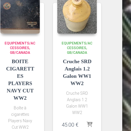
EQUIPEMENTS/AC
EQUIPEMENTS/AC
CESSOIRES
CESSOIRES
GB/CANADA
GB/CANADA
BOITE
Cruche SRD
CIGARETT
Anglais 1.2
ES
Galon WW1
PLAYERS
WW2
NAVY CUT
Cruche SRD
WW2
Anglais 1.2
Galon WW1
Boîte à
WW2
cigarettes
Players Navy
45.00
€
Cut WW2