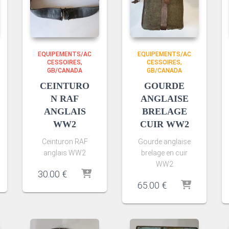
EQUIPEMENTS/AC
EQUIPEMENTS/AC
CESSOIRES
CESSOIRES
GB/CANADA
GB/CANADA
CEINTURO
GOURDE
N RAF
ANGLAISE
ANGLAIS
BRELAGE
WW2
CUIR WW2
Ceinturon RAF
Gourde anglaise
anglais WW2
brelage en cuir
WW2
30.00
€
65.00
€