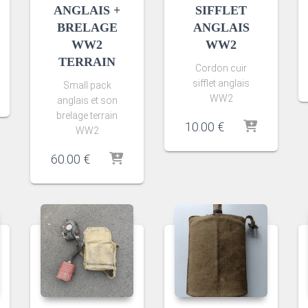
ANGLAIS +
SIFFLET
BRELAGE
ANGLAIS
WW2
WW2
TERRAIN
Cordon cuir
sifflet anglais
Small pack
WW2
anglais et son
brelage terrain
10.00
€
WW2
60.00
€