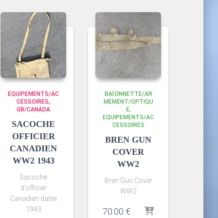
EQUIPEMENTS/AC
BAÏONNETTE/AR
CESSOIRES
MEMENT/OPTIQU
GB/CANADA
E
EQUIPEMENTS/AC
SACOCHE
CESSOIRES
OFFICIER
BREN GUN
CANADIEN
COVER
WW2 1943
WW2
Sacoche
Bren Gun Cover
d’officier
WW2
Canadien datée
1943
70.00
€