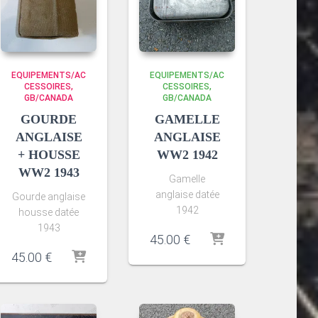
EQUIPEMENTS/AC
EQUIPEMENTS/AC
CESSOIRES
CESSOIRES
GB/CANADA
GB/CANADA
GOURDE
GAMELLE
ANGLAISE
ANGLAISE
+ HOUSSE
WW2 1942
WW2 1943
Gamelle
anglaise datée
Gourde anglaise
1942
housse datée
1943
45.00
€
45.00
€