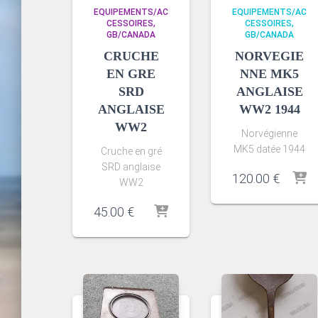
EQUIPEMENTS/AC
EQUIPEMENTS/AC
CESSOIRES
CESSOIRES
GB/CANADA
GB/CANADA
CRUCHE
NORVEGIE
EN GRE
NNE MK5
SRD
ANGLAISE
ANGLAISE
WW2 1944
WW2
Norvégienne
MK5 datée 1944
Cruche en gré
SRD anglaise
120.00
€
WW2
45.00
€