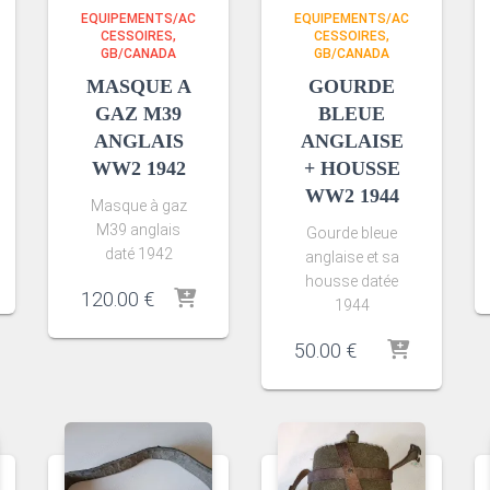
EQUIPEMENTS/AC
EQUIPEMENTS/AC
CESSOIRES
CESSOIRES
GB/CANADA
GB/CANADA
MASQUE A
GOURDE
GAZ M39
BLEUE
ANGLAIS
ANGLAISE
WW2 1942
+ HOUSSE
WW2 1944
Masque à gaz
M39 anglais
Gourde bleue
daté 1942
anglaise et sa
housse datée
120.00
€
1944
50.00
€