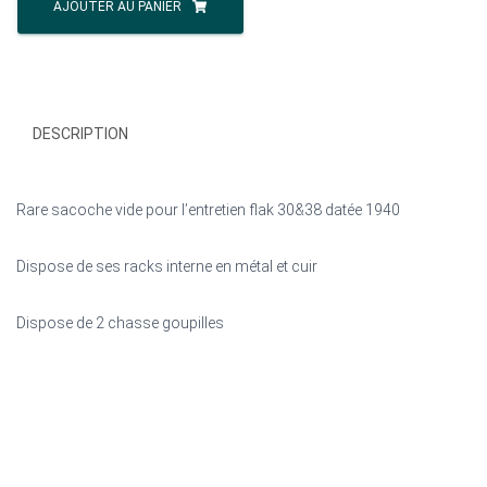
de
AJOUTER AU PANIER
SACOCHE
ENTRETIEN
FLAK
30&38
WW2
DESCRIPTION
Rare sacoche vide pour l’entretien flak 30&38 datée 1940
Dispose de ses racks interne en métal et cuir
Dispose de 2 chasse goupilles