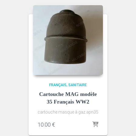
FRANÇAIS
SANITAIRE
Cartouche MAG modèle
35 Français WW2
cartouche masque à gaz apn35
10.00
€