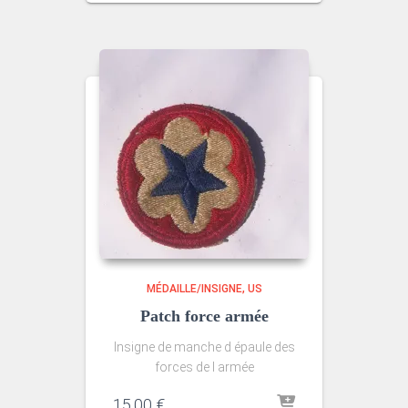
MÉDAILLE/INSIGNE
US
Patch force armée
Insigne de manche d épaule des
forces de l armée
15.00
€