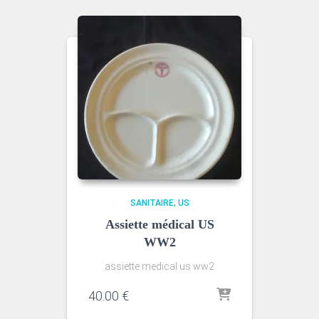
SANITAIRE
US
Assiette médical US
WW2
assiette medical us ww2
40.00
€