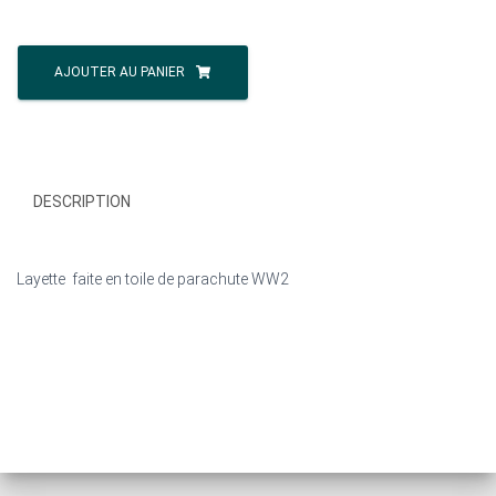
quantité
de
AJOUTER AU PANIER
LAYETTE
EN
TOILE
PARACHUTE
WW2
DESCRIPTION
Layette faite en toile de parachute WW2