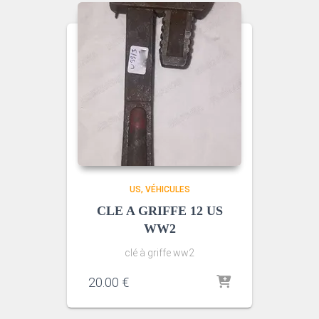
US
VÉHICULES
CLE A GRIFFE 12 US
WW2
clé à griffe ww2
20.00
€