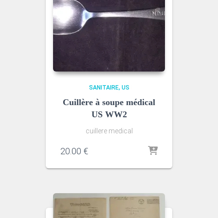
SANITAIRE
US
Cuillère à soupe médical
US WW2
cuillere medical
20.00
€