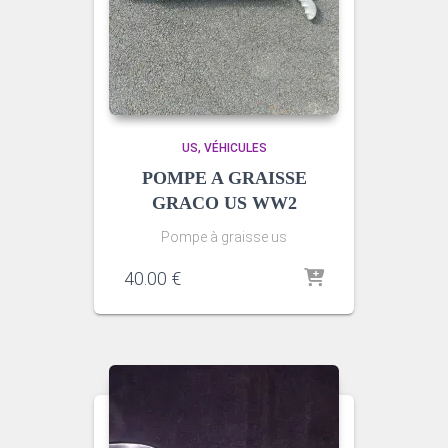
US
VÉHICULES
POMPE A GRAISSE
GRACO US WW2
Pompe à graisse us
40.00
€